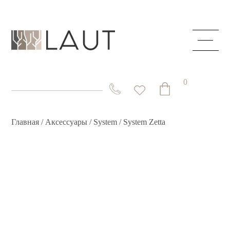
ГЛАВНАЯ
О КОМПАНИИ
0
КАТАЛОГ
СКРЫТЫЕ ДВЕРИ
Главная
/
Аксессуары
/
System
/ System Zetta
СТОЛЫ И СТОЛЕШНИЦЫ
СИСТЕМЫ
АКЦИИ
КОНТАКТЫ