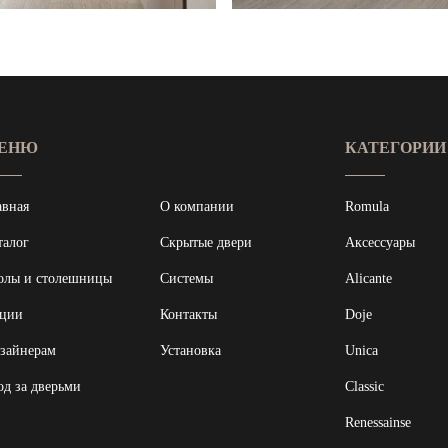
ЕНЮ
КАТЕГОРИИ
авная
О компании
Romula
талог
Скрытые двери
Аксессуары
олы и столешницы
Системы
Alicante
ции
Контакты
Doje
зайнерам
Установка
Unica
од за дверьми
Classic
Renessainse