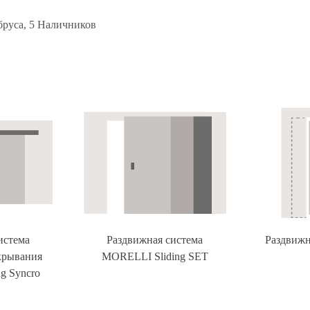
СТОЛЕШНИЦЫ
 бруса, 5 Наличников
СИСТЕМЫ
АКЦИИ
КОНТАКТЫ
ДИЗАЙНЕРАМ
УСТАНОВКА
УХОД ЗА
истема
Раздвижная система
Раздвижн
ДВЕРЬМИ
крывания
MORELLI Sliding SET
g Syncro