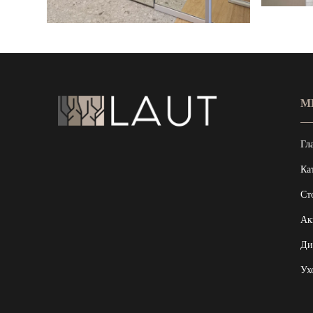
М
Гл
Ка
Ст
Ак
Ди
Ух