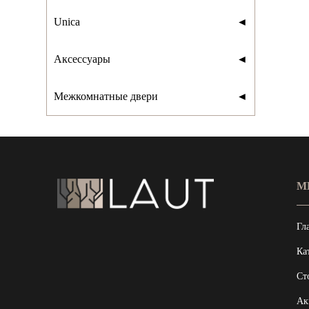
Unica
◄
Аксессуары
◄
Межкомнатные двери
◄
М
Гл
Ка
Ст
Ак