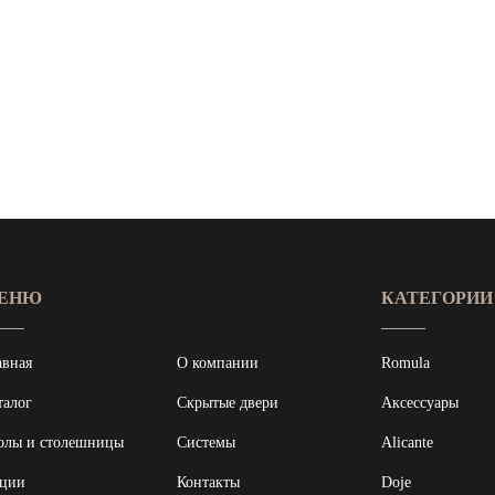
ДВЕРИ
СТОЛЫ И
СТОЛЕШНИЦЫ
СИСТЕМЫ
АКЦИИ
КОНТАКТЫ
ЕНЮ
КАТЕГОРИИ
ДИЗАЙНЕРАМ
авная
О компании
Romula
УСТАНОВКА
талог
Скрытые двери
Аксессуары
олы и столешницы
Системы
Alicante
УХОД ЗА
ДВЕРЬМИ
ции
Контакты
Doje